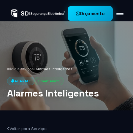
Orçamento
Início
›
Serviços
›
Alarmes Inteligentes
ALARME
Smart Alarm
Alarmes Inteligentes
Voltar para Serviços